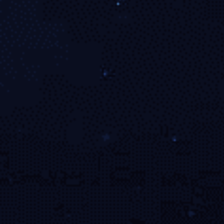
冠若哈登
哈兰德谦逊发声承认凯恩和姆巴佩
米切
本赛季进...
季后赛
哈登组合
在当今足球界，哈兰德、凯恩和姆巴佩
在20
..
无疑是最受瞩目的前锋之一。哈...
十分亮
查看详情
2026-07-30
查看详情
2026-