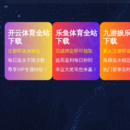
借助全球多节点部署与智能调度机
制，6686体育首页 实现高并发条件下
依然保持流畅体验。热门赛事期间依
旧顺畅无阻，保障您不错过任何精彩
瞬间。
隐私与数据保护
采用多重加密策略与权限控制机制，
全方位保障用户信息与数据交互安
全。6686体育首页 始终坚持以用户隐
私为首要原则，守护每一次访问。