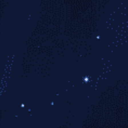
速浏览
体育赛事
包括足球、篮球、网球、羽毛球等，提供图文直播、赛程推送与历