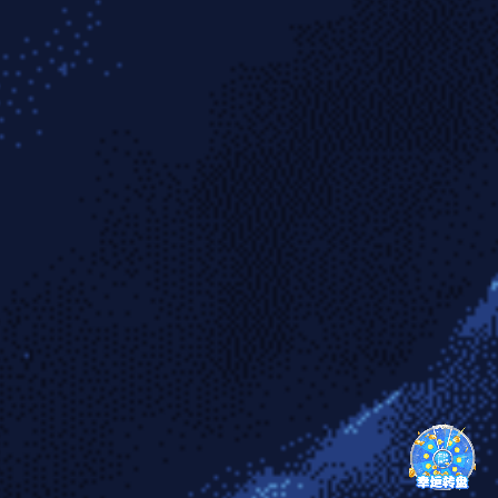
多端互动
战术演练
电竞数据
资讯中心
史回放，带来沉浸式观赛体验。