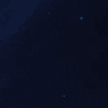
数据加密传
iOS / An
实时数据图
下载 App
体育推荐 · 精选资讯
首页每日推荐热门看点，汇聚6686体育平台官方网站-6686(中国)的最新