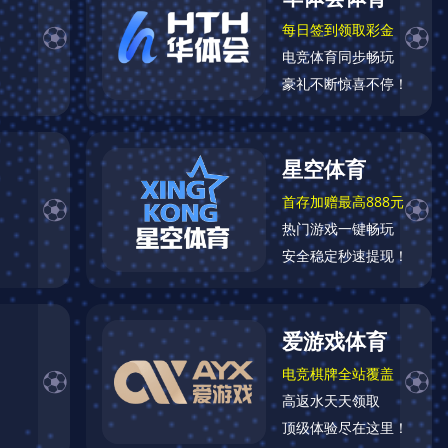
捷的体育服务。
全年无休客服