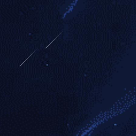
五大功能专区标签切换
一键切换你想了解的功能模块，内容直观明了，适合用户快
体育赛事
整合6686体育首页旗下多类热门体育项目，