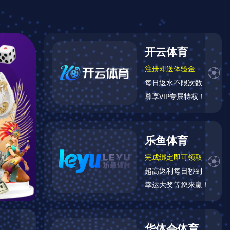
注册入口
开始