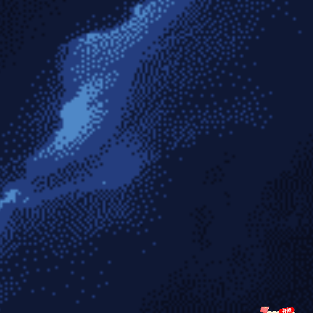
进
化方向。
荐系统上线，结合6686体育首页用户偏好提供个性推
自动聚合平台高关注赛事，便于快速浏览。
，集中展示当日热议赛事与趋势。