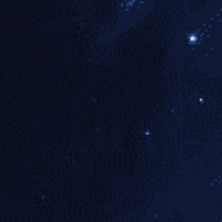
我们从
账户系统
v6.3.0：
支持多端登录状态统一，收藏、等级、浏
v6.2.0：
成长体系升级，等级进度清晰展示，提升
v6.0.0：
账户管理界面重构，操作更清晰，核心功