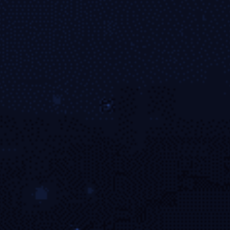
斯客场四轮终结系列赛球迷的
霍华德称詹登组合有望夺
功不...
成功质疑...
023年NBA季后赛中，纽约尼克斯队
本文将围绕霍华德对詹姆斯与
出色，成功在客场以四轮终结...
的评价进行详细探讨，分析其潜.
-08-04
查看详情
2026-08-03
联系我们