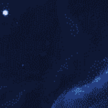
功能模块更新 · 分类查看版本演
功能角度归纳最近多个版本的主要更新内容，便于你快速了解优
赛事推荐
览数据实时同步。
v6.3.0：
基于行为模式的推
送。
用户参与积极性。
v6.2.0：
新增“热投榜”，
能一键直达。
v5.9.2：
话题聚合功能加入