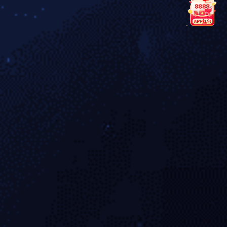
，支持6686体育平台官方网站-6686(中国)语音与字
类更清晰，常见问题支持搜索直达。
，支持建议提交与分类响应。
APP，随时掌握赛事
，6686体育首页 App 提供高清直播、实时比
安全服务，助您畅享专业体育内容。
响应快速